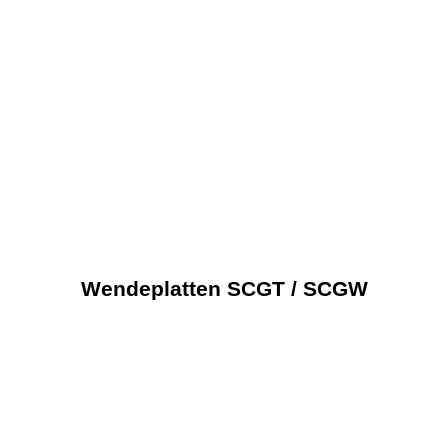
Produkte
Angebote
Aktuelles/News
Wendeplatten SCGT / SCGW