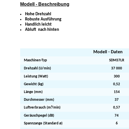
Modell - Beschreibung
Hohe Drehzahl
Robuste Ausführung
Handlich leicht
Abluft nach hinten
Modell - Daten
Maschinen-Typ
SDM37LR
Drehzahl (U/min)
37 000
Leistung (Watt)
300
Gewicht (kg)
0,52
Länge (mm)
154
Durchmesser (mm)
37
Luftverbrauch (m³/min)
0,57
Geräuschpegel (dB)
74
Spannzange (Standard ø)
6