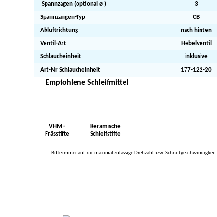
Spannzagen (optional ø )
3
Spannzangen-Typ
CB
Abluftrichtung
nach hinten
Ventil-Art
Hebelventil
Schlaucheinheit
inklusive
Art-Nr Schlaucheinheit
177-122-20
Empfohlene Schleifmittel
VHM -
Keramische
Frässtifte
Schleifstifte
Bitte immer auf die maximal zulässige Drehzahl bzw. Schnittgeschwindigkeit d
WALSON
Maschinen + Werkzeuge
Haydnweg 11
8150 Laichingen