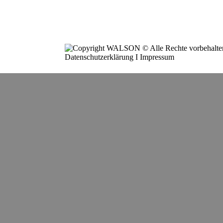
WALSON
Maschinen + Werkzeuge
Haydnweg 11
8150 Laichingen