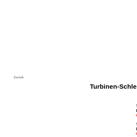
Produkte
Unternehmen
Aktuelles/News
Zurück
Turbinen-Schle
T - Schleifer ST100
T - Schleifer SPT80R SPT100R