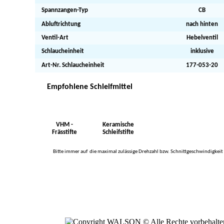
Spannzangen-Typ
CB
Abluftrichtung
nach hinten
Ventil-Art
Hebelventil
Schlaucheinheit
inklusive
Art-Nr. Schlaucheinheit
177-053-20
Empfohlene Schleifmittel
VHM -
Keramische
Frässtifte
Schleifstifte
Bitte immer auf die maximal zulässige Drehzahl bzw. Schnittgeschwindigkeit d
WALSON
Maschinen + Werkzeuge
Haydnweg 11
8150 Laichingen