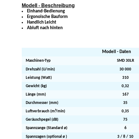
Modell - Beschreibung
Einhand-Bedienung
Ergonoische Bauform
Handlich Leicht
Abluft nach hinten
Modell - Daten
Maschinen-Typ
SMD 30LR
Drehzahl (U/min)
30 000
Leistung (Watt)
310
Gewicht (kg)
0,32
Länge (mm)
167
Durchmesser (mm)
35
Luftverbrauch (m³/min)
0,35
Geräuschpegel (dB)
75
Spannzange (Standard ø)
6
Spannzagen (optional ø )
3 / 8 / 10